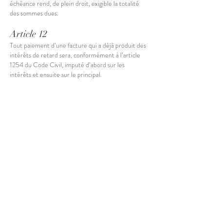
échéance rend, de plein droit, exigible la totalité
des sommes dues.
Article 12
Tout paiement d’une facture qui a déjà produit des
intérêts de retard sera, conformément à l’article
1254 du Code Civil, imputé d’abord sur les
intérêts et ensuite sur le principal.
Article 13
En cas d’inexécution par le client d’une de ses
obligations, notamment la non-observation des
conditions de paiement, nous nous réservons le
droit soit de suspendre les travaux sur simple avis
adressé par lettre recommandée ou email en
copie à l'architecte, soit de solliciter la résiliation
du contrat aux torts du client.
Article 14
Tant qu’ils ne sont pas devenus immeubles par
incorporation, les matériaux ou marchandises
restent notre pleine propriété jusqu’au moment